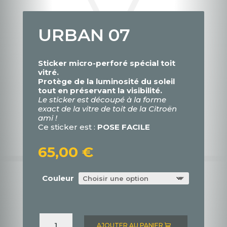
URBAN 07
Sticker micro-perforé spécial toit
vitré.
Protège de la luminosité du soleil
tout en préservant la visibilité.
Le sticker est découpé à la forme
exact de la vitre de toit de la Citroën
ami !
Ce sticker est :
POSE FACILE
65,00
€
Couleur
quantité
de
AJOUTER AU PANIER