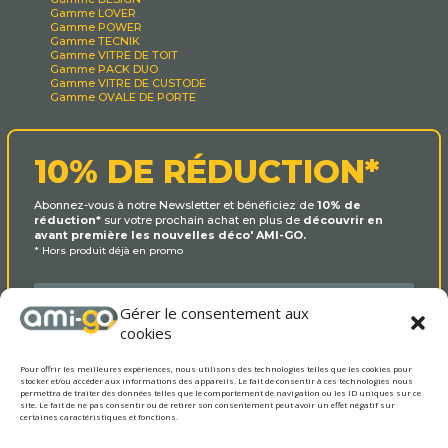
Gamme LOVER
Gamme POWER
Gamme TECNIK
Gamme VITRE DE TOIT
Gamme PACK DUO
Gamme VITRE DE CUSTODE
Gamme OVALE DE PORTE
10% DE RÉDUCTION*
Abonnez-vous à notre Newsletter et bénéficiez de
10% de
réduction*
sur votre prochain achat en plus de
découvrir en
avant première les nouvelles déco' AMI-GO.
* Hors produit déjà en promo
Gérer le consentement aux
cookies
Pour offrir les meilleures expériences, nous utilisons des technologies telles que les cookies pour
stocker et/ou accéder aux informations des appareils. Le fait de consentir à ces technologies nous
permettra de traiter des données telles que le comportement de navigation ou les ID uniques sur ce
site. Le fait de ne pas consentir ou de retirer son consentement peut avoir un effet négatif sur
certaines caractéristiques et fonctions.
OUI MERCI !