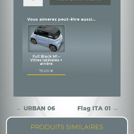
URBAN
07
Vous aimerez peut-être aussi…
Full Black M1 –
Vitres latérales +
arrière
75,00
€
←
URBAN 06
Flag ITA 01
→
PRODUITS SIMILAIRES