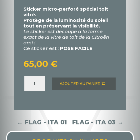
Sticker micro-perforé spécial toit
vitré.
Protège de la luminosité du soleil
tout en préservant la visibilité.
Le sticker est découpé à la forme
exact de la vitre de toit de la Citroën
ami !
Ce sticker est :
POSE FACILE
65,00
€
quantité
de
AJOUTER AU PANIER
FLAG
-
ITA
02
←
FLAG - ITA 01
FLAG - ITA 03
→