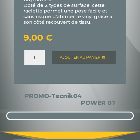
Doté de 2 types de surface, cette
raclette permet une pose facile et
sans risque d’abîmer le vinyl grâce à
son côté recouvert de tissu.
9,00
€
quantité
de
AJOUTER AU PANIER
Raclette
à
maroufler
←
PROMO-Tecnik04
POWER 07
→