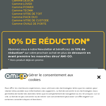
Gamme DESIGN
Gamme LOVER
Gamme POWER
Gamme TECNIK
Gamme VITRE DE TOIT
Gamme PACK DUO
Gamme VITRE DE CUSTODE
Gamme OVALE DE PORTE
10% DE RÉDUCTION*
Abonnez-vous à notre Newsletter et bénéficiez de
10% de
réduction*
sur votre prochain achat en plus de
découvrir en
avant première les nouvelles déco' AMI-GO.
* Hors produit déjà en promo
Gérer le consentement aux
cookies
Pour offrir les meilleures expériences, nous utilisons des technologies telles que les cookies pour
stocker et/ou accéder aux informations des appareils. Le fait de consentir à ces technologies nous
permettra de traiter des données telles que le comportement de navigation ou les ID uniques sur ce
site. Le fait de ne pas consentir ou de retirer son consentement peut avoir un effet négatif sur
certaines caractéristiques et fonctions.
OUI MERCI !