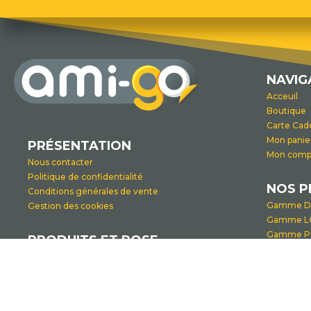
NAVIG
Acceuil
Boutique
Carte Cad
Mon panie
PRÉSENTATION
Mon comp
Nous contacter
Politique de confidentialité
NOS P
Conditions générales de vente
Gamme D
Gestion des cookies
Gamme L
Gamme 
PRODUITS ET POSE
Gamme T
Informations produit
Gamme VI
Tutoriel de pose
Gamme P
Gamme V
Gamme O