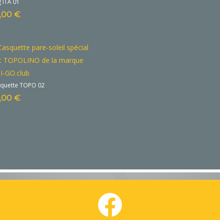
g ITA 01
,00
€
quette TOPO 02
,00
€
