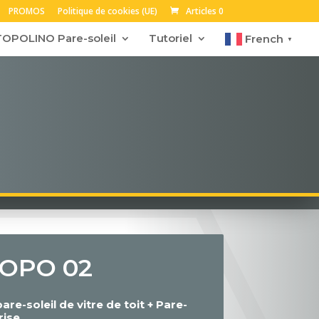
PROMOS
Politique de cookies (UE)
Articles 0
TOPOLINO Pare-soleil
Tutoriel
French
▼
 TOPO 02
re-soleil de vitre de toit + Pare-
rise.