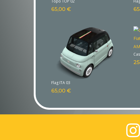
Topo TOP 02
Fla
65,00
€
65
Cas
25
Flag ITA 03
65,00
€
