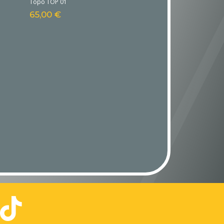
Topo TOP 01
65,00
€
