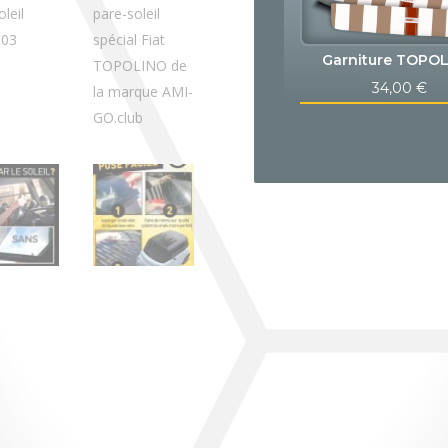
Garniture TOPO
34,00
€