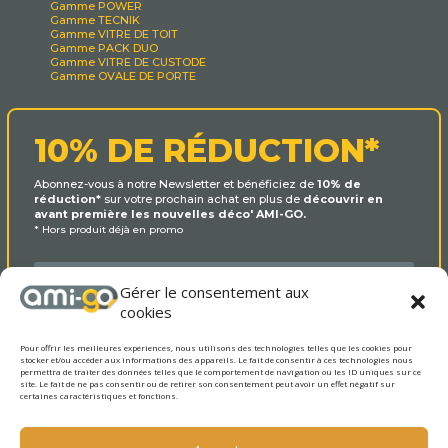
Gamme POWER
Gamme TECNIK
Gamme VITRE DE TOIT
Gamme PACK DUO
Gamme VITRE DE CUSTODE
Gamme OVALE DE PORTE
10% DE RÉDUCTION*
Abonnez-vous à notre Newsletter et bénéficiez de
10% de
réduction*
sur votre prochain achat en plus de
découvrir en
avant première les nouvelles déco' AMI-GO.
* Hors produit déjà en promo
Gérer le consentement aux
cookies
Pour offrir les meilleures expériences, nous utilisons des technologies telles que les cookies pour
stocker et/ou accéder aux informations des appareils. Le fait de consentir à ces technologies nous
permettra de traiter des données telles que le comportement de navigation ou les ID uniques sur ce
site. Le fait de ne pas consentir ou de retirer son consentement peut avoir un effet négatif sur
certaines caractéristiques et fonctions.
OUI MERCI !