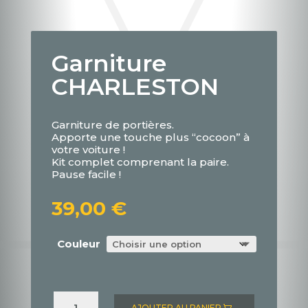
Garniture
CHARLESTON
Garniture de portières.
Apporte une touche plus “cocoon” à
votre voiture !
Kit complet comprenant la paire.
Pause facile !
39,00
€
Couleur
quantité
de
AJOUTER AU PANIER