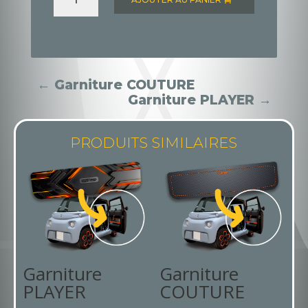
Garniture
CHARLESTON
←
Garniture COUTURE
Garniture PLAYER
→
PRODUITS SIMILAIRES
Garniture
Garniture
PLAYER
COUTURE