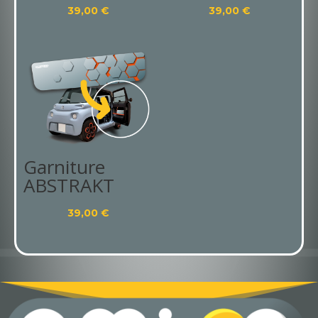
39,00
€
39,00
€
Garniture
ABSTRAKT
39,00
€