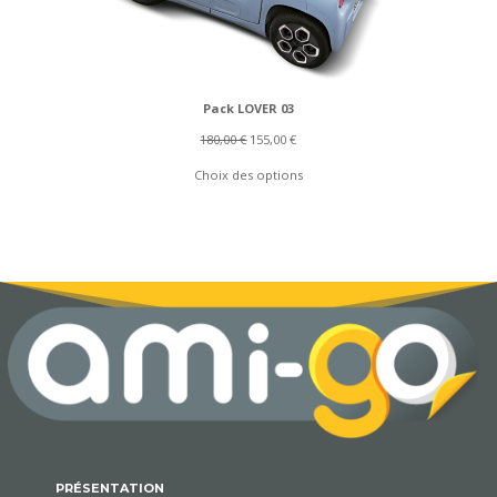
Pack LOVER 03
Le
Le
180,00
€
155,00
€
prix
prix
Choix des options
initial
actuel
était :
est :
180,00 €.
155,00 €.
PRÉSENTATION