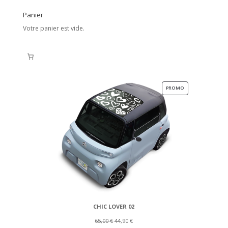
Panier
Votre panier est vide.
PRODUIT
PROMO
EN
PROMOTION
CHIC LOVER 02
Le
Le
65,00
€
44,90
€