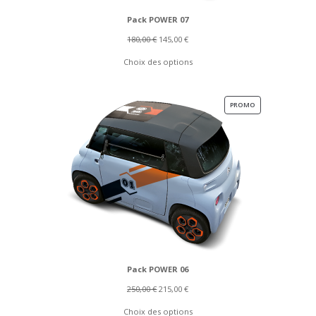
Pack POWER 07
Le
Le
180,00
€
145,00
€
prix
prix
Choix des options
initial
actuel
était :
est :
180,00 €.
145,00 €.
PRODUIT
PROMO
EN
PROMOTION
Pack POWER 06
Le
Le
250,00
€
215,00
€
prix
prix
Choix des options