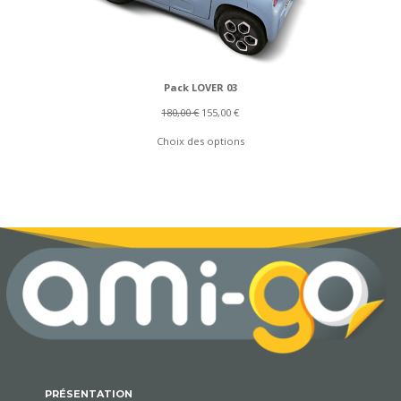
Pack LOVER 03
Le
Le
180,00
€
155,00
€
prix
prix
Choix des options
initial
actuel
était :
est :
180,00 €.
155,00 €.
PRÉSENTATION