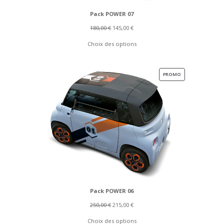
Pack POWER 07
Le
Le
180,00
€
145,00
€
prix
prix
Choix des options
initial
actuel
était :
est :
180,00 €.
145,00 €.
PRODUIT
PROMO
EN
PROMOTION
Pack POWER 06
Le
Le
250,00
€
215,00
€
prix
prix
Choix des options