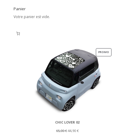
Panier
Votre panier est vide.
PRODUIT
PROMO
EN
PROMOTION
CHIC LOVER 02
Le
Le
65,00
€
44,90
€